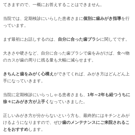
てきますので、一概にお答えすることはできません。
当院では、定期検診にいらした患者さまに
個別に歯みがき指導
を行
っています。
まず最初にお話しするのは、
自分に合った歯ブラシ
に関してです。
大きさや硬さなど、自分に合った歯ブラシで歯をみがけば、食べ物
のカスが歯の周りに残る量も大幅に減らせます。
きちんと歯をみがく心構え
ができてくれば、みがき方はどんどん上
手になっていきます。
当院に定期検診にいらっしゃる患者さまも、
1年～2年も経つうちに
徐々にみがき方が上手く
なっていきました。
正しいみがき方が分からないという方も、最終的にはキチンとみが
けるようになりますので、ぜひ
歯のメンテナンスにご来院されるこ
とをおすすめ
します。