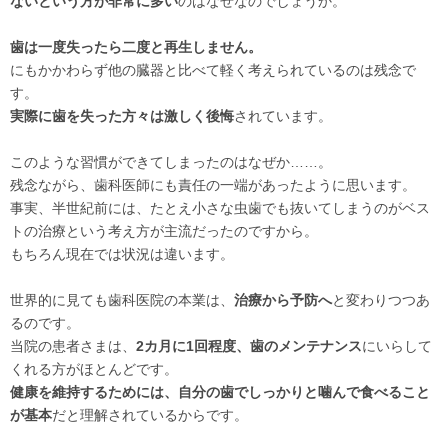
ないという方が非常に多い
のはなぜなのでしょうか。
歯は一度失ったら二度と再生しません。
にもかかわらず他の臓器と比べて軽く考えられているのは残念で
す。
実際に歯を失った方々は激しく後悔
されています。
このような習慣ができてしまったのはなぜか……。
残念ながら、歯科医師にも責任の一端があったように思います。
事実、半世紀前には、たとえ小さな虫歯でも抜いてしまうのがベス
トの治療という考え方が主流だったのですから。
もちろん現在では状況は違います。
世界的に見ても歯科医院の本業は、
治療から予防へ
と変わりつつあ
るのです。
当院の患者さまは、
2カ月に1回程度、歯のメンテナンス
にいらして
くれる方がほとんどです。
健康を維持するためには、自分の歯でしっかりと噛んで食べること
が基本
だと理解されているからです。